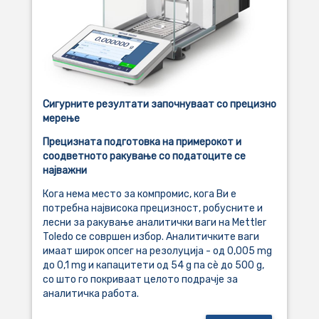
Сигурните резултати започнуваат со прецизно
мерење
Прецизната подготовка на примерокот и
соодветното ракување со податоците се
најважни
Кога нема место за компромис, кога Ви е
потребна највисока прецизност, робусните и
лесни за ракување аналитички ваги на Mettler
Toledo се совршен избор. Аналитичките ваги
имаат широк опсег на резолуција - од 0,005 mg
до 0,1 mg и капацитети од 54 g па сè до 500 g,
со што го покриваат целото подрачје за
аналитичка работа.