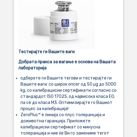
Тестирајте ги Вашите ваги
Добрата пракса за вагање е основа на Вашата
лабораторија
одберете ги Вашите тегови и тестирајте ги
Вашите ваги: со широк опсег од 50 µg до 5000
kg, со калибрациски сертификати согласно со
стандардот ISO 17025, од највисока класа Е0,
па сè до класа М3. Оптимизирајте го Вашиот
процес за калибрација!
ZeroPlus™ е линија со плус толеранција и
доживотна гаранција. Приложете
калибрациски сертификат со минусна
толеранција и ние ќе Ви го замениме тегот