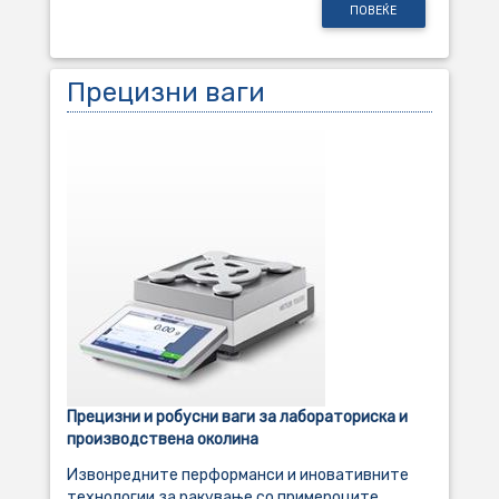
ПОВЕЌЕ
Прецизни ваги
Прецизни и робусни ваги за лабораториска и
производствена околина
Извонредните перформанси и иновативните
технологии за ракување со примероците