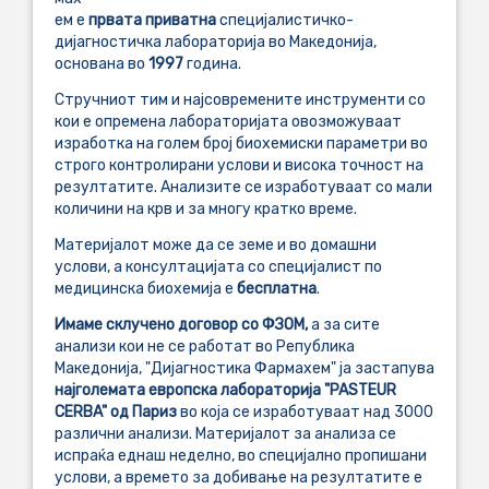
ем е
првата приватна
специјалистичко-
дијагностичка лабораторија во Македонија,
основана во
1997
година.
Стручниот тим и најсовремените инструменти со
кои е опремена лабораторијата овозможуваат
изработка на голем број биохемиски параметри во
строго контролирани услови и висока точност на
резултатите. Анализите се изработуваат со мали
количини на крв и за многу кратко време.
Материјалот може да се земе и во домашни
услови, а консултацијата со специјалист по
медицинска биохемија е
бесплатна
.
Имаме склучено договор со ФЗОМ,
а за сите
анализи кои не се работат во Република
Македонија, "Дијагностика Фармахем" ја застапува
најголемата европска лабораторија "PASTEUR
CERBA" од Париз
во која се изработуваат над 3000
различни анализи. Материјалот за анализа се
испраќа еднаш неделно, во специјално пропишани
услови, а времето за добивање на резултатите е