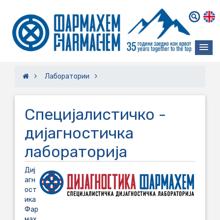
Лаборатории
Специјалистичко -
дијагностичка
лабораторија
Диј
агн
ост
ика
Фар
мах